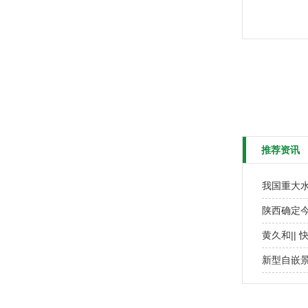
推荐资讯
我国重大水
陕西确定今
黄久和||
新型自嵌