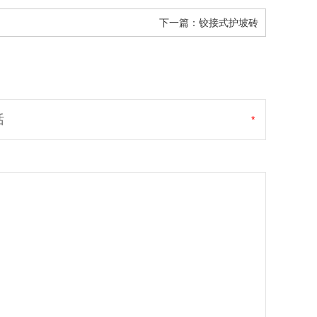
下一篇：
铰接式护坡砖
话
*