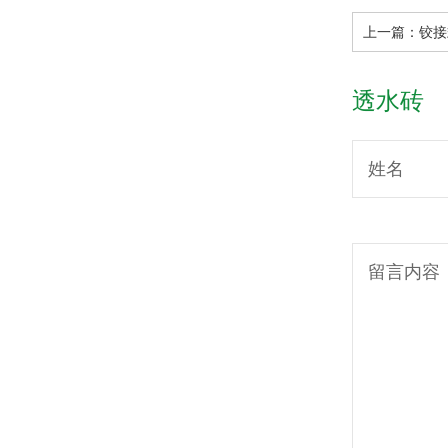
上一篇：
铰接
透水砖
姓名
留言内容