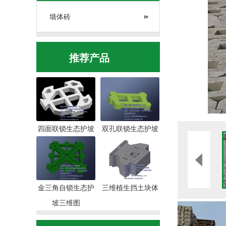
墙体砖
推荐产品
四面联锁生态护坡
双孔联锁生态护坡
金三角自锁生态护
三维植生挡土块体
坡三维图